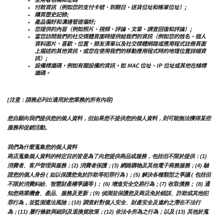
付款資訊（例如您的支付卡號、到期日、送貨位址和帳單位址）;
購買歷史記錄;
產品偏好和溝通管道偏好;
您提供的內容（例如照片、視頻、評論、文章、調查回復和評論）;
當您訪問我們的社交媒體頁面時提供給我們的資訊（例如您的姓名、個人
資料圖片、喜歡、位置、朋友清單以及社交媒體網路或應用程式註冊頁面
上描述的其他資訊，或您在使用我們的移動應用程式時的地理位置詳細資
訊）;
設備標識碼，例如有關設備的資訊，如 MAC 位址、IP 位址或其他在線標
識碼。
[注意：請務必列出適用於您業務的所有內容]
您自願向我們提供您的個人資料，但如果您不提供您的個人資料，則可能無法獲得某些
服務和促銷活動。
我們為什麼蒐集您的個人資料
商店蒐集個人資料的特定目的皆是為了向您提供商品或服務，包括但不限於提供：(1) 
消費者、客戶管理與服務；(2) 消費者保護；(3) 網路購物及其他電子商務服務；(4) 驗
證您的個人身份 ( 如以保護您免於詐欺等犯罪行為 )；(5) 解決各種類型之爭議 ( 包括但
不限於消費糾紛、智慧財產權爭議等 )； (6) 增進安全交易行為；(7) 收取債務； (8) 通
知您商業機會、產品、服務及更新；(9) 偵測並保護您及商店免於錯誤、詐欺或其他犯
罪行為，並監測遵法風險；(10) 調查針對個人安全、財產安全及違約之潛在不法行
為；(11) 履行條款與細則及退換貨政策；(12) 依法令所為之行為；以及 (13) 其他於蒐